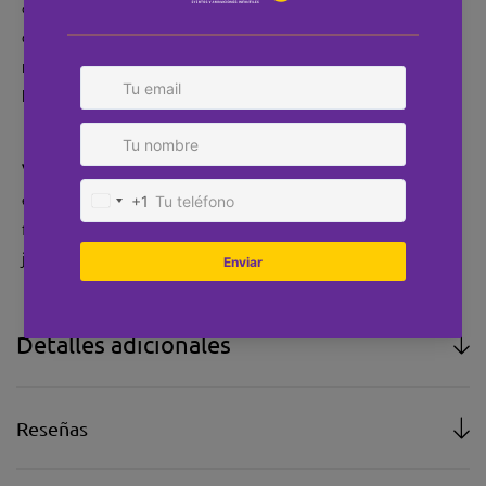
claro: que los protagonistas
disfruten de su día al máximo y que los padres puedan
relajarse sabiendo que todo está
bajo control.
📌
Reserva ya la animación infantil para tu comunión en
Valencia
y asegúrate de que
este día tan especial se recuerde por algo más que las
fotos: por las risas, la diversión y los
juegos que hicieron brillar a los niños.
Detalles adicionales
Reseñas