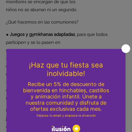
monitores se encargan de que los
niños no se aburran ni un segundo.
¿Qué hacemos en las comuniones?
●
Juegos y gymkhanas adaptadas
, para que todos
participen y se lo pasen en
grande.
●
Pintacaras, globoflexia y talleres creativos
, porque nada
como llevarse a casa un
recuerdo hecho por ellos mismos.
●
Animaciones dinámicas
, con bailes, música y actividades
que hacen que hasta los
más tímidos acaben participando.
Nos adaptamos al espacio (restaurantes, salones,
jardines...) y al número de niños, con
actividades pensadas para todas las edades. El objetivo es