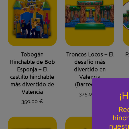
AGENDA TU HORA
AGENDA TU HORA
Tobogán
Troncos Locos – El
P
Hinchable de Bob
desafío más
Esponja – El
divertido en
castillo hinchable
Valencia
más divertido de
(Barredora)
Valencia
Precio regular
375,00 €
Precio regular
350,00 €