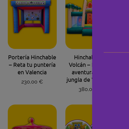
AGENDA TU HORA
AGENDA TU HORA
Portería Hinchable
Hinchable El
P
– Reta tu puntería
Volcán – La gran
en Valencia
aventura en la
jungla de Valencia
Precio regular
230,00 €
Precio regular
380,00 €