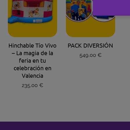
AGENDA TU HORA
AGENDA TU HORA
Hinchable Tío Vivo
PACK DIVERSIÓN
– La magia de la
Precio regular
549,00 €
feria en tu
celebración en
Valencia
Precio regular
235,00 €