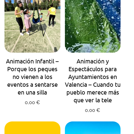
AGENDA TU HORA
AGENDA TU HORA
Animación Infantil –
Animación y
Porque los peques
Espectáculos para
no vienen a los
Ayuntamientos en
eventos a sentarse
Valencia – Cuando tu
en una silla
pueblo merece más
que ver la tele
Precio regular
0,00 €
Precio regular
0,00 €