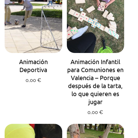
AGENDA TU HORA
AGENDA TU HORA
Animación
Animación Infantil
Deportiva
para Comuniones en
Valencia – Porque
Precio regular
0,00 €
después de la tarta,
lo que quieren es
jugar
Precio regular
0,00 €