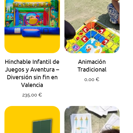
AGENDA TU HORA
AGENDA TU HORA
Hinchable Infantil de
Animación
Juegos y Aventura –
Tradicional
Diversión sin fin en
Precio regular
0,00 €
Valencia
Precio regular
235,00 €