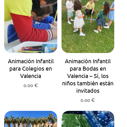
AGENDA TU HORA
AGENDA TU HORA
Animación Infantil
Animación Infantil
para Colegios en
para Bodas en
Valencia
Valencia – Sí, los
niños también están
Precio regular
0,00 €
invitados
Precio regular
0,00 €