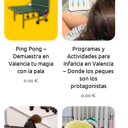
AGENDA TU HORA
AGENDA TU HORA
Ping Pong –
Programas y
Demuestra en
Actividades para
Valencia tu magia
Infancia en Valencia
con la pala
– Donde los peques
son los
Precio regular
0,00 €
protagonistas
Precio regular
0,00 €