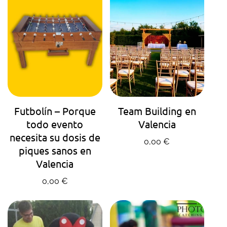
AGENDA TU HORA
AGENDA TU HORA
Futbolín – Porque
Team Building en
todo evento
Valencia
necesita su dosis de
Precio regular
0,00 €
piques sanos en
Valencia
Precio regular
0,00 €