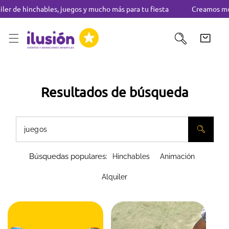
er de hinchables, juegos y mucho más para tu fiesta
Creamos mome
TAR AL CONTENIDO
Resultados de búsqueda
Búsquedas populares:
Hinchables
Animación
Alquiler