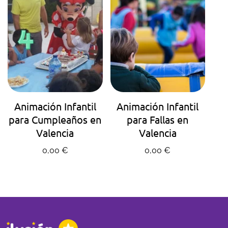
AGENDA TU HORA
AGENDA TU HORA
Animación Infantil
Animación Infantil
para Cumpleaños en
para Fallas en
Valencia
Valencia
Precio regular
Precio regular
0,00 €
0,00 €