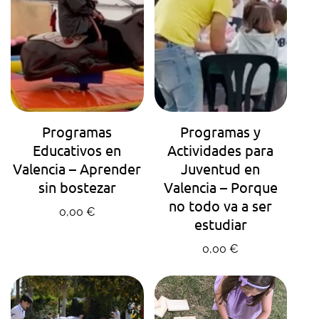
AGENDA TU HORA
AGENDA TU HORA
Programas
Programas y
Educativos en
Actividades para
Valencia – Aprender
Juventud en
sin bostezar
Valencia – Porque
no todo va a ser
Precio regular
0,00 €
estudiar
Precio regular
0,00 €