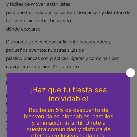
y fáciles de mover, están listas
para que tus invitados se sienten, descansen y disfruten de
tu evento sin acabar buscando
dónde apoyarse.
Disponibles en cantidad suficiente para grandes y
pequeños eventos, nuestras sillas de
plástico blancas son prácticas, ligeras y combinan con
cualquier decoración. Y sí, también
aguantan esas sobremesas largas en las que nadie quiere
levantarse.
Reserva ahora
tu alquiler de sillas en Valencia y evita que
tus invitados se peleen por un
sitio libre.
Asegura tu fecha
y preocúpate solo de decidir quién se
sienta junto a quién.