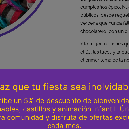
cumpleaños épico. Nue
públicos: desde reguet
verbena que nunca fal
chocolatero” con un cu
Y lo mejor: no tienes 
el DJ, las luces y la b
el primer tema de la n
¿Qué incluye 
🔊
Sonido profesion
💡
Luces y efectos
q