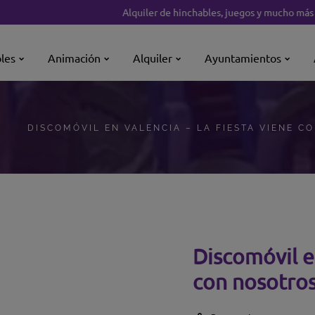
Alquiler de hinchables, juegos y mucho más para 
les
Animación
Alquiler
Ayuntamientos
DISCOMÓVIL EN VALENCIA – LA FIESTA VIENE C
Discomóvil e
con nosotro