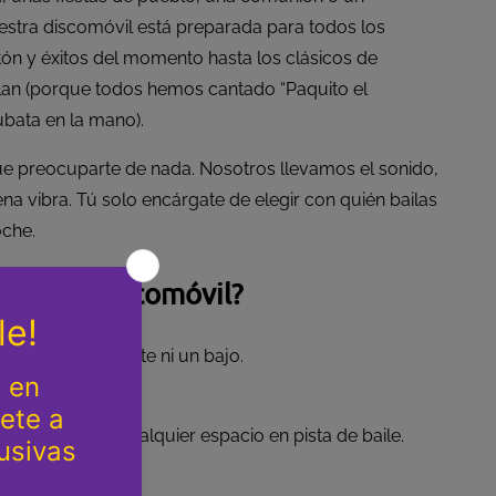
stra discomóvil está preparada para todos los
ón y éxitos del momento hasta los clásicos de
lan (porque todos hemos cantado “Paquito el
bata en la mano).
que preocuparte de nada. Nosotros llevamos el sonido,
uena vibra. Tú solo encárgate de elegir con quién bailas
oche.
nuestra discomóvil?
al
para que no falte ni un bajo.
ue convierten cualquier espacio en pista de baile.