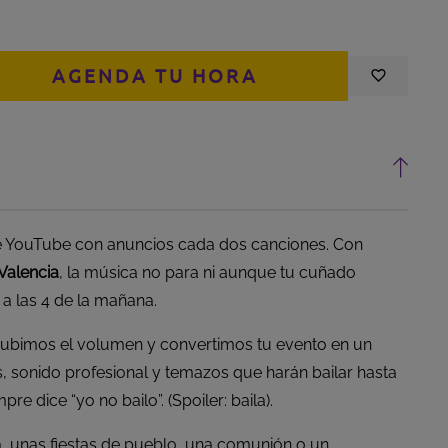
AGENDA TU HORA
 para Discomóvil en Valencia – La fiesta viene con nosot
r cantidad para Discomóvil en Valencia – La fiesta vien
 de YouTube con anuncios cada dos canciones. Con
Valencia
, la música no para ni aunque tu cuñado
 a las 4 de la mañana.
ubimos el volumen y convertimos tu evento en un
es, sonido profesional y temazos que harán bailar hasta
e dice “yo no bailo”. (Spoiler: baila).
a, unas fiestas de pueblo, una comunión o un