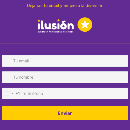
🎧
DJ animador
que 
respiro.
🎉
Ambiente garant
hacer fiesta.
Detalles adici
Reseñas