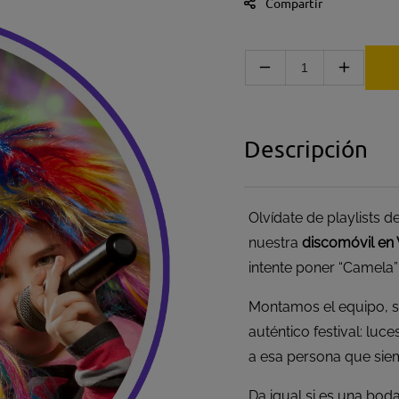
Compartir
Disminuir cantidad
Aumenta
Descripción
Olvídate de playlists
nuestra
discomóvil en 
intente poner “Camela”
Montamos el equipo, s
auténtico festival: luc
a esa persona que siempr
Da igual si es una bod