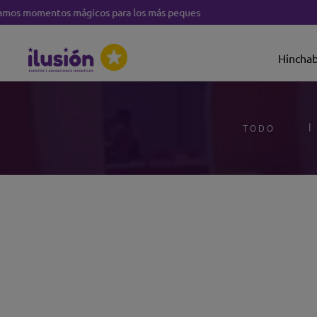
 momentos mágicos para los más peques
TAR AL CONTENIDO
Hinchab
TODO
A LA INFORMACIÓN DEL PRODUCTO