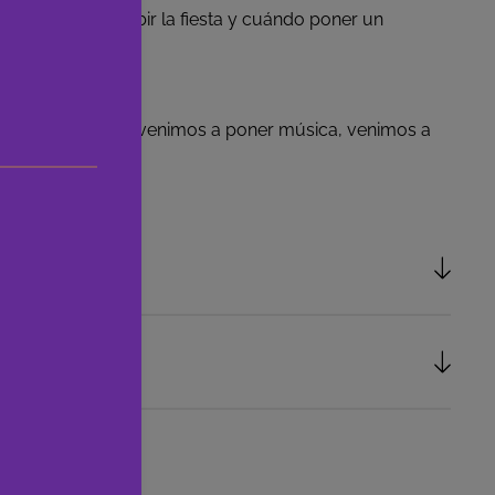
sabe cuándo subir la fiesta y cuándo poner un
izado
, porque no venimos a poner música, venimos a
onales